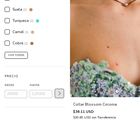
Suela
(2)
Turquesa
(2)
Camel
(1)
Cobre
(1)
VER TODOS
PRECIO
DESDE
HASTA
Collar Blossom Circonia
$36.11 USD
$30.69 USD
con
Transferencia