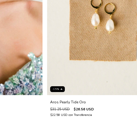
-15% 🔥
Aros Pearly Tide Oro
$31.25 USD
$26.56 USD
$22.58 USD
con
Transferencia