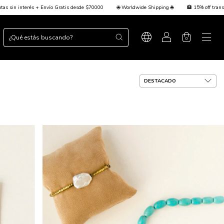
rldwide Shipping 🌐
🏦 15% off transferencia + 💳 Hasta 3 cuotas sin interés + Envío Grati
0