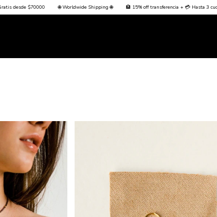
🏦 15% off transferencia + 💳 Hasta 3 cuotas sin interés + Envío Gratis desde $70000
🌐 Wo