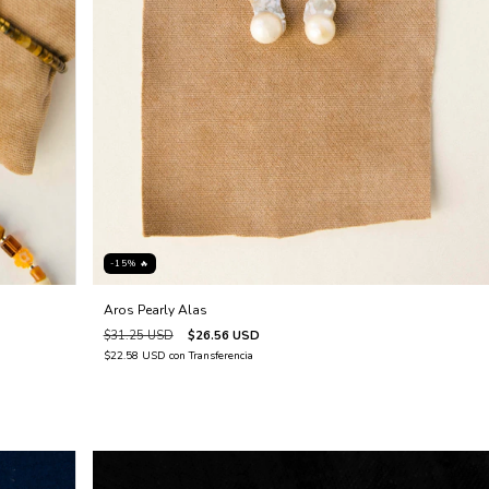
-15% 🔥
Aros Pearly Alas
$31.25 USD
$26.56 USD
$22.58 USD
con
Transferencia