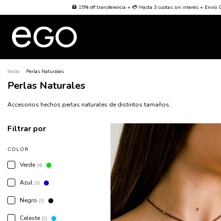
a + 💳 Hasta 3 cuotas sin interés + Envío Gratis desde $70000
🌐 Worldwide Shipping 🌐
Inicio
.
Perlas Naturales
Perlas Naturales
Accesorios hechos perlas naturales de distintos tamaños.
Filtrar por
COLOR
Verde
(4)
Azul
(3)
Negro
(3)
Celeste
(2)