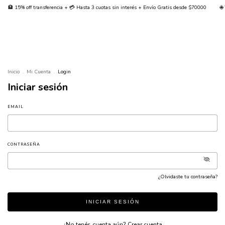
🏦 15% off transferencia + 💳 Hasta 3 cuotas sin interés + Envío Gratis desde $70000
🌐 
Inicio
.
Mi Cuenta
.
Login
Iniciar sesión
EMAIL
CONTRASEÑA
¿Olvidaste tu contraseña?
INICIAR SESIÓN
¿No tenés cuenta aún?
Crear cuenta