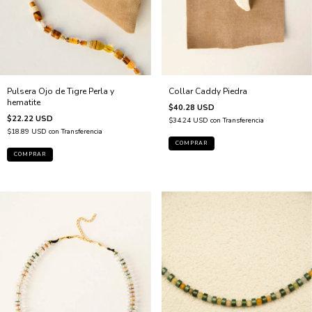
Pulsera Ojo de Tigre Perla y
Collar Caddy Piedra
hematite
$40.28 USD
$22.22 USD
$34.24 USD
con
Transferencia
$18.89 USD
con
Transferencia