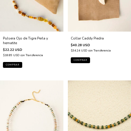
Pulsera Ojo de Tigre Perla y
Collar Caddy Piedra
hematite
$40.28 USD
$22.22 USD
$34.24 USD
con
Transferencia
$18.89 USD
con
Transferencia