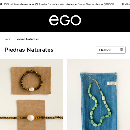
ncia + 💳 Hasta 3 cuotas sin interés + Envío Gratis desde $70000
🌐 Worldwide Shipping 🌐
Inicio
.
Piedras Naturales
Piedras Naturales
FILTRAR