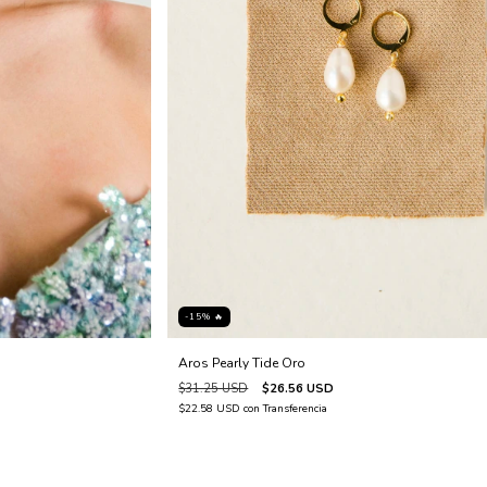
-15% 🔥
Aros Pearly Tide Oro
$31.25 USD
$26.56 USD
$22.58 USD
con
Transferencia