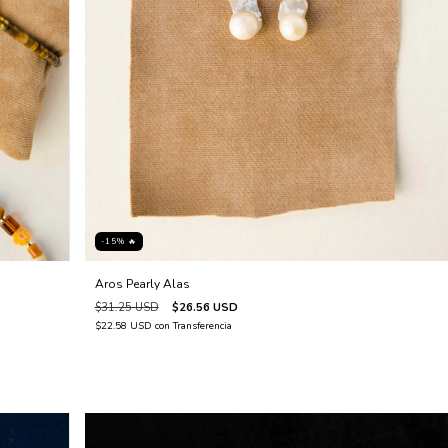
-15% 🔥
Aros Pearly Alas
$31.25 USD
$26.56 USD
$22.58 USD
con
Transferencia