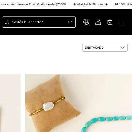
 Worldwide Shipping 🌐
🏦 15% off transferencia + 💳 Hasta 3 cuotas sin interés + Envío G
0