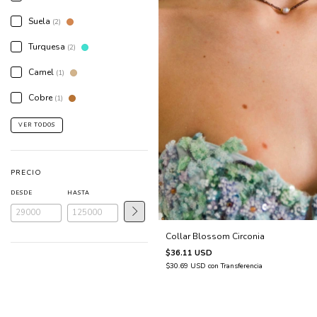
Suela
(2)
Turquesa
(2)
Camel
(1)
Cobre
(1)
VER TODOS
PRECIO
DESDE
HASTA
Collar Blossom Circonia
$36.11 USD
$30.69 USD
con
Transferencia