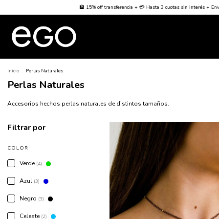
encia + 💳 Hasta 3 cuotas sin interés + Envío Gratis desde $70000
🌐 Worldwide Shipping 🌐
Inicio
.
Perlas Naturales
Perlas Naturales
Accesorios hechos perlas naturales de distintos tamaños.
Filtrar por
COLOR
Verde
(4)
Azul
(3)
Negro
(3)
Celeste
(2)