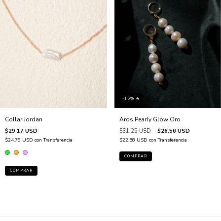
-15% 🔥
Collar Jordan
Aros Pearly Glow Oro
$29.17 USD
$31.25 USD
$26.56 USD
$24.79 USD
con
Transferencia
$22.58 USD
con
Transferencia
COMPRAR