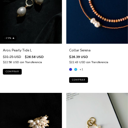
-15% 🔥
Aros Pearly Tide L
Collar Serena
$31.25 USD
$26.56 USD
$26.39 USD
$22.58 USD
con
Transferencia
$22.43 USD
con
Transferencia
+1
COMPRAR