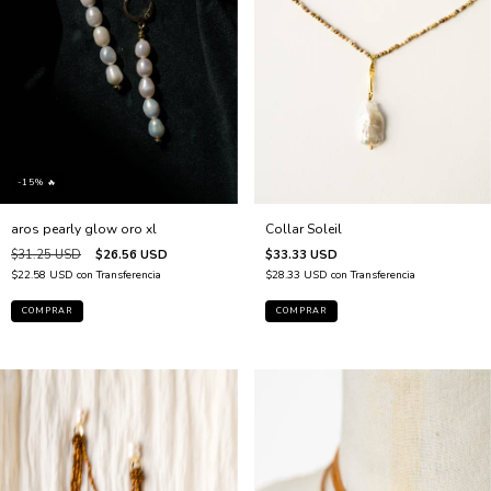
-15% 🔥
aros pearly glow oro xl
Collar Soleil
$31.25 USD
$26.56 USD
$33.33 USD
$22.58 USD
con
Transferencia
$28.33 USD
con
Transferencia