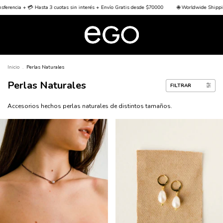
Hasta 3 cuotas sin interés + Envío Gratis desde $70000
🌐 Worldwide Shipping 🌐
🏦 15%
Inicio
.
Perlas Naturales
Perlas Naturales
FILTRAR
Accesorios hechos perlas naturales de distintos tamaños.