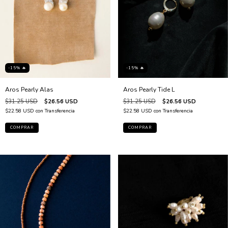
-15% 🔥
-15% 🔥
Aros Pearly Tide L
Aros Pearly Alas
$31.25 USD
$26.56 USD
$31.25 USD
$26.56 USD
$22.58 USD
con
Transferencia
$22.58 USD
con
Transferencia