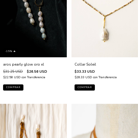
-15% 🔥
aros pearly glow oro xl
Collar Soleil
$31.25 USD
$26.56 USD
$33.33 USD
$22.58 USD
con
Transferencia
$28.33 USD
con
Transferencia