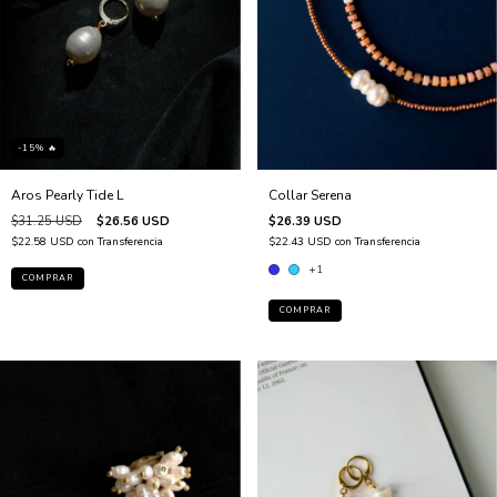
-15% 🔥
Aros Pearly Tide L
Collar Serena
$31.25 USD
$26.56 USD
$26.39 USD
$22.58 USD
con
Transferencia
$22.43 USD
con
Transferencia
+1
COMPRAR