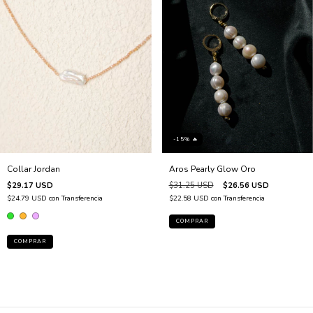
-15% 🔥
Collar Jordan
Aros Pearly Glow Oro
$29.17 USD
$31.25 USD
$26.56 USD
$24.79 USD
con
Transferencia
$22.58 USD
con
Transferencia
COMPRAR