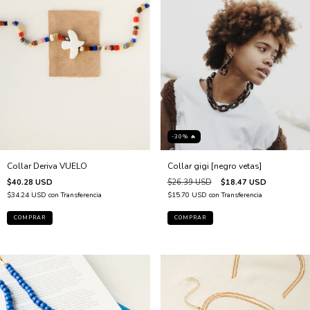
-30% 🔥
Collar Deriva VUELO
Collar gigi [negro vetas]
$40.28 USD
$26.39 USD
$18.47 USD
$34.24 USD
con
Transferencia
$15.70 USD
con
Transferencia