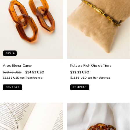
-30% 🔥
Aros Elena_Carey
Pulsera Fish Ojo de Tigre
$20.76 USD
$14.53 USD
$22.22 USD
$12.35 USD
con
Transferencia
$18.89 USD
con
Transferencia