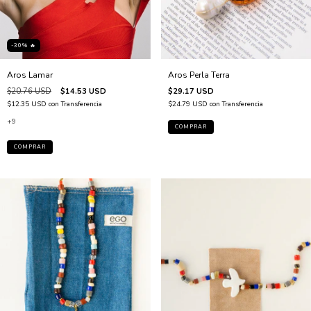
-30% 🔥
Aros Lamar
Aros Perla Terra
$20.76 USD
$14.53 USD
$29.17 USD
$12.35 USD
con
Transferencia
$24.79 USD
con
Transferencia
+9
COMPRAR