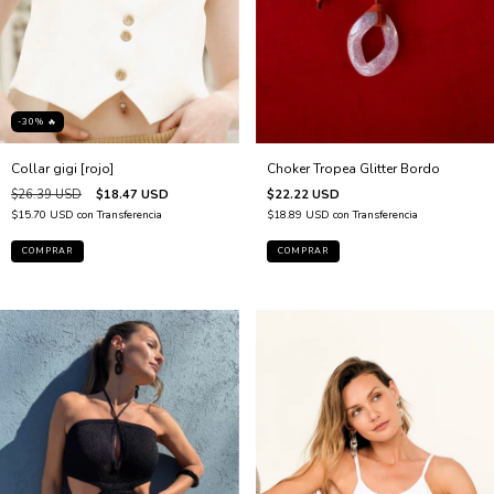
-30% 🔥
Collar gigi [rojo]
Choker Tropea Glitter Bordo
$26.39 USD
$18.47 USD
$22.22 USD
$15.70 USD
con
Transferencia
$18.89 USD
con
Transferencia