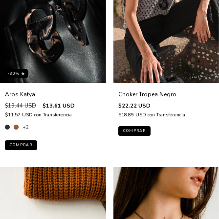
-30% 🔥
Choker Tropea Negro
Aros Katya
$22.22 USD
$19.44 USD
$13.61 USD
$18.89 USD
con
Transferencia
$11.57 USD
con
Transferencia
+2
COMPRAR