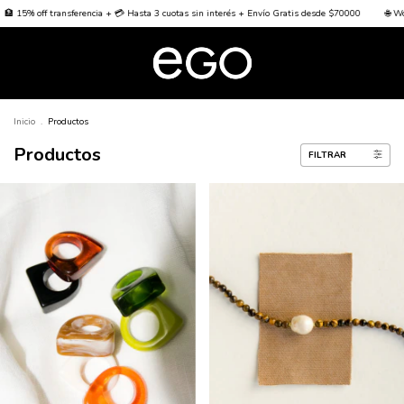
ncia + 💳 Hasta 3 cuotas sin interés + Envío Gratis desde $70000
🌐 Worldwide Shipping 🌐
Inicio
.
Productos
Productos
FILTRAR