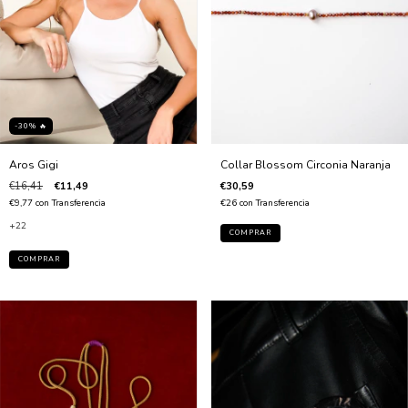
-30% 🔥
Collar Blossom Circonia Naranja
Aros Gigi
€30,59
€16,41
€11,49
€26
con
Transferencia
€9,77
con
Transferencia
+22
COMPRAR