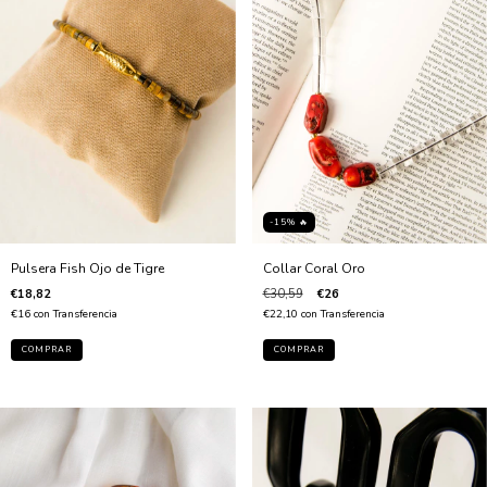
-15% 🔥
Pulsera Fish Ojo de Tigre
Collar Coral Oro
€18,82
€30,59
€26
€16
con
Transferencia
€22,10
con
Transferencia