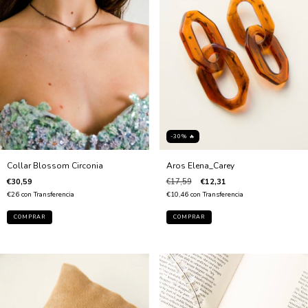
-30% 🔥
Aros Elena_Carey
Collar Blossom Circonia
€17,59
€12,31
€30,59
€10,46
con
Transferencia
€26
con
Transferencia