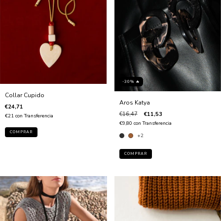
-30% 🔥
Collar Cupido
Aros Katya
€24,71
€16,47
€11,53
€21
con
Transferencia
€9,80
con
Transferencia
+2
COMPRAR