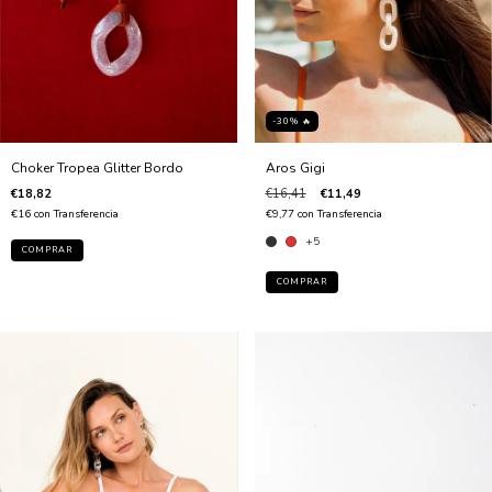
-30% 🔥
Aros Gigi
Choker Tropea Glitter Bordo
€16,41
€11,49
€18,82
€9,77
con
Transferencia
€16
con
Transferencia
+5
COMPRAR