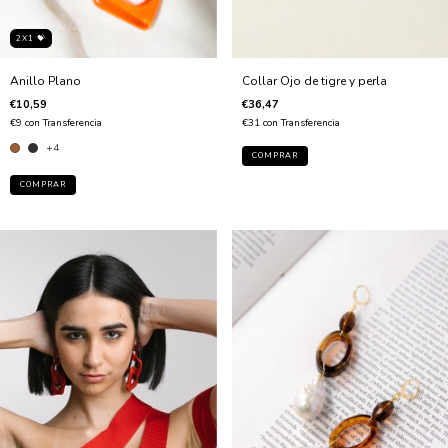
2X1 💝
Anillo Plano
Collar Ojo de tigre y perla
€10,59
€36,47
€9
con
Transferencia
€31
con
Transferencia
+4
COMPRAR