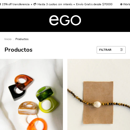
cia + 💳 Hasta 3 cuotas sin interés + Envío Gratis desde $70000
🌐 Worldwide Shipping 🌐
Inicio
.
Productos
Productos
FILTRAR