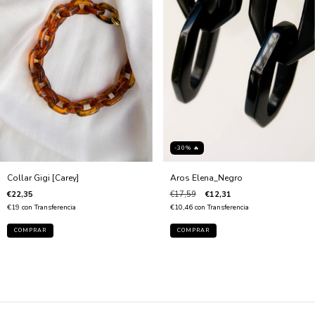
-30% 🔥
Collar Gigi [Carey]
Aros Elena_Negro
€22,35
€17,59
€12,31
€19
con
Transferencia
€10,46
con
Transferencia