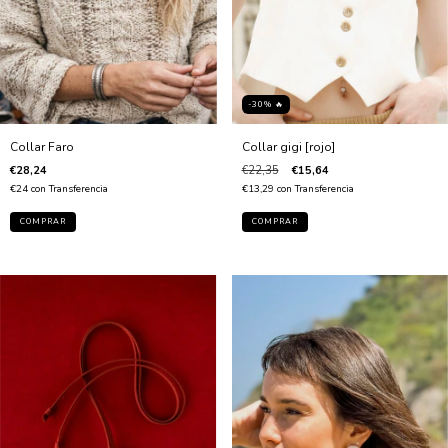
-30% 🔥
Collar Faro
Collar gigi [rojo]
€28,24
€22,35
€15,64
€24
con
Transferencia
€13,29
con
Transferencia