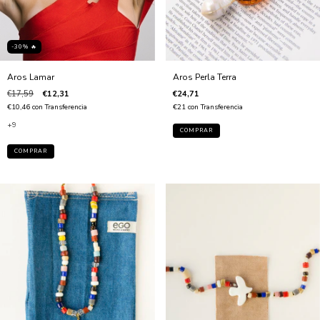
-30% 🔥
Aros Lamar
Aros Perla Terra
€17,59
€12,31
€24,71
€10,46
con
Transferencia
€21
con
Transferencia
+9
COMPRAR