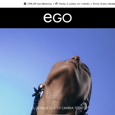
🏦 15% off transferencia + 💳 Hasta 3 cuotas sin interés + Envío Gratis desde $70000
EL DETALLE QUE LO CAMBIA TODO