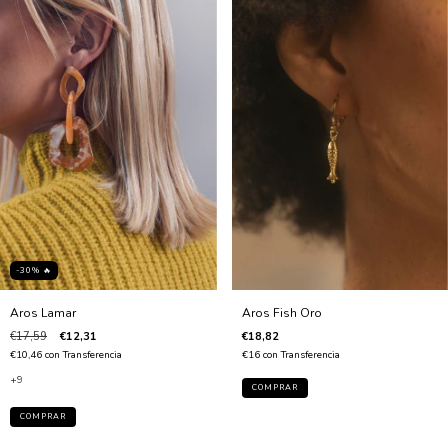
-30% 🔥
Aros Lamar
Aros Fish Oro
€17,59
€12,31
€18,82
€10,46
con
Transferencia
€16
con
Transferencia
+9
COMPRAR