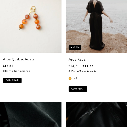
🔥-20%
Aros Quebec Agata
Aros Rebe
€18,82
€14,71
€11,77
€16
con
Transferencia
€10
con
Transferencia
+8
COMPRAR