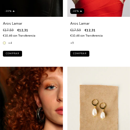
-30% 🔥
-30% 🔥
Aros Lamar
Aros Lamar
€17,59
€12,31
€17,59
€12,31
€10,46
con
Transferencia
€10,46
con
Transferencia
+9
+4
COMPRAR
COMPRAR