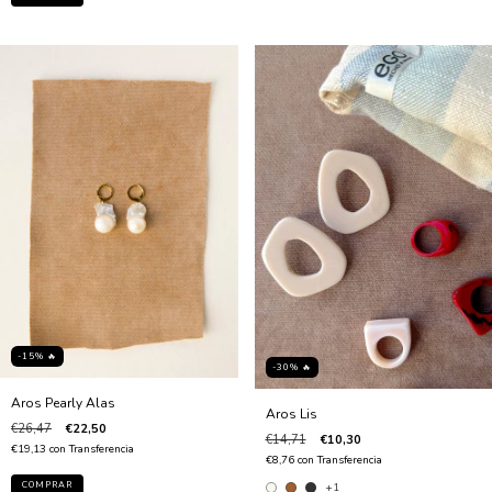
-15% 🔥
-30% 🔥
Aros Pearly Alas
Aros Lis
€26,47
€22,50
€14,71
€10,30
€19,13
con
Transferencia
€8,76
con
Transferencia
+1