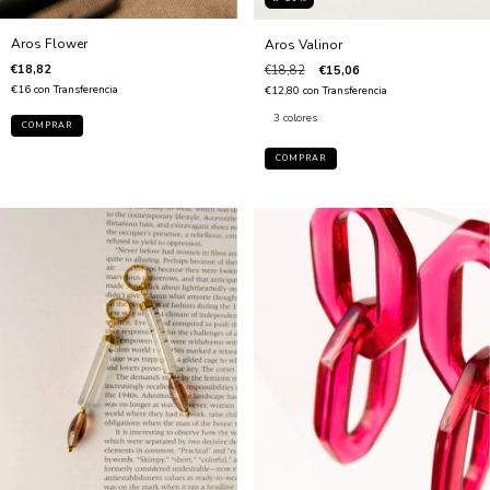
Aros Flower
Aros Valinor
€18,82
€18,82
€15,06
€16
con
Transferencia
€12,80
con
Transferencia
3 colores
COMPRAR