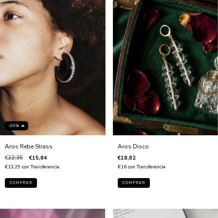
-30% 🔥
Aros Rebe Strass
Aros Disco
€22,35
€15,64
€18,82
€13,29
con
Transferencia
€16
con
Transferencia