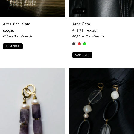
-50% 🔥
Aros Gota
Aros Irina_plata
€14,71
€7,35
€22,35
€6,25
con
Transferencia
€19
con
Transferencia
COMPRAR