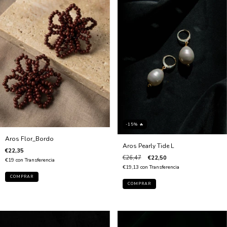
-15% 🔥
Aros Flor_Bordo
Aros Pearly Tide L
€22,35
€26,47
€22,50
€19
con
Transferencia
€19,13
con
Transferencia