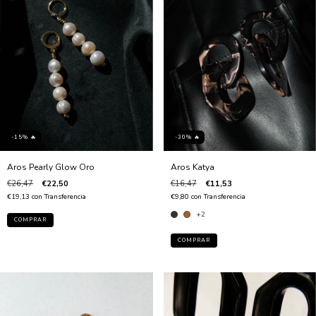
-30% 🔥
-15% 🔥
Aros Katya
Aros Pearly Glow Oro
€16,47
€11,53
€26,47
€22,50
€9,80
con
Transferencia
€19,13
con
Transferencia
+2
COMPRAR