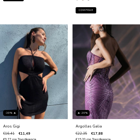
COMPRAR
-30% 🔥
🔥-20%
Aros Gigi
Argollas Galia
€16,41
€11,49
€22,35
€17,88
€9,77
con
Transferencia
€15,20
con
Transferencia