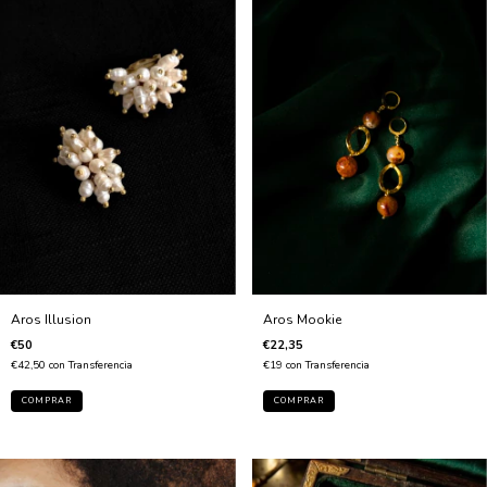
Aros Mookie
Aros Illusion
€22,35
€50
€19
con
Transferencia
€42,50
con
Transferencia