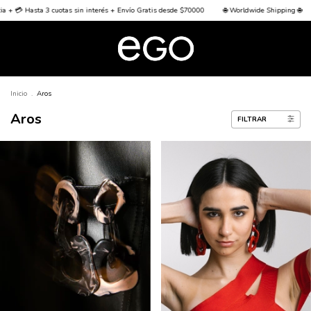
ratis desde $70000
🌐 Worldwide Shipping 🌐
🏦 15% off transferencia + 💳 Hasta 3 cuot
Inicio
.
Aros
Aros
FILTRAR