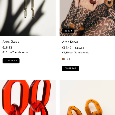
-30% 🔥
Aros Glass
Aros Katya
€18,82
€16,47
€11,53
€16
con
Transferencia
€9,80
con
Transferencia
+4
COMPRAR