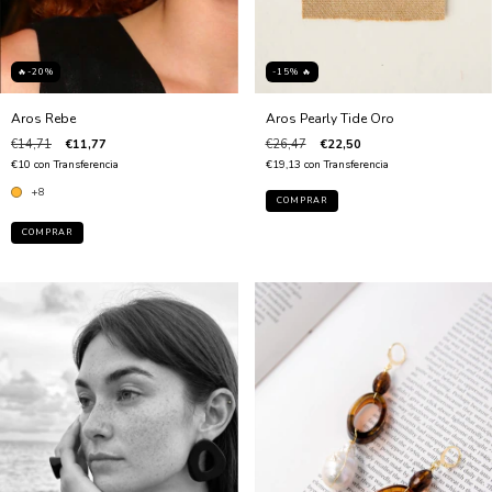
🔥-20%
-15% 🔥
Aros Rebe
Aros Pearly Tide Oro
€14,71
€11,77
€26,47
€22,50
€10
con
Transferencia
€19,13
con
Transferencia
+8
COMPRAR