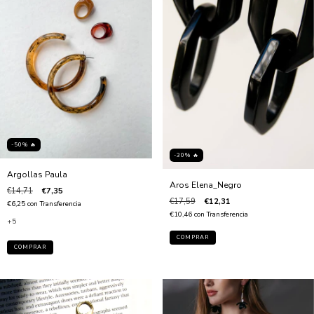
-50% 🔥
-30% 🔥
Argollas Paula
Aros Elena_Negro
€14,71
€7,35
€17,59
€12,31
€6,25
con
Transferencia
€10,46
con
Transferencia
+5
COMPRAR