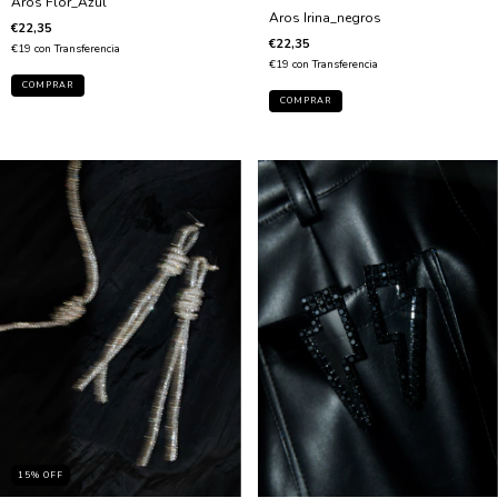
Aros Flor_Azul
Aros Irina_negros
€22,35
€22,35
€19
con
Transferencia
€19
con
Transferencia
15
%
OFF