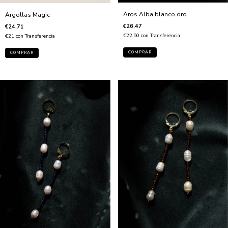
Aros Alba blanco oro
Argollas Magic
€26,47
€24,71
€22,50
con
Transferencia
€21
con
Transferencia