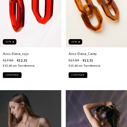
-30% 🔥
-30% 🔥
Aros Elena_Carey
Aros Elena_rojo
€17,59
€12,31
€17,59
€12,31
€10,46
con
Transferencia
€10,46
con
Transferencia