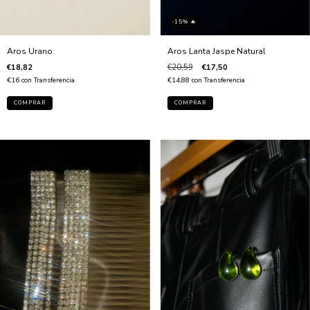
-15% 🔥
Aros Lanta Jaspe Natural
Aros Urano
€20,59
€17,50
€18,82
€14,88
con
Transferencia
€16
con
Transferencia