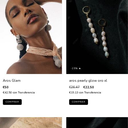
-15% 🔥
aros pearly glow oro xl
Aros Glam
€26,47
€22,50
€50
€19,13
con
Transferencia
€42,50
con
Transferencia