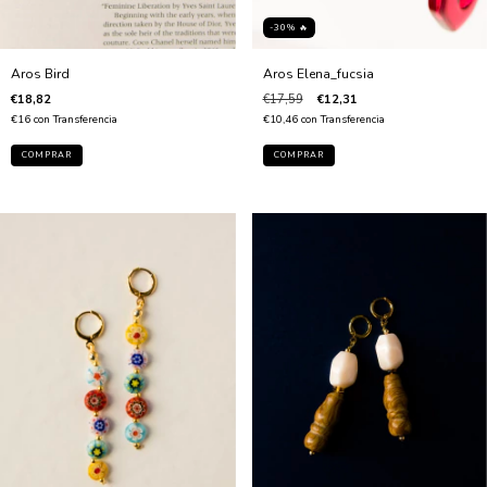
-30% 🔥
Aros Elena_fucsia
Aros Bird
€17,59
€12,31
€18,82
€10,46
con
Transferencia
€16
con
Transferencia