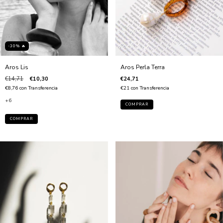
-30% 🔥
Aros Perla Terra
Aros Lis
€24,71
€14,71
€10,30
€21
con
Transferencia
€8,76
con
Transferencia
+6
COMPRAR