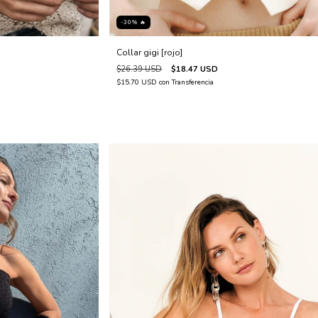
-30% 🔥
Collar gigi [rojo]
$26.39 USD
$18.47 USD
$15.70 USD
con
Transferencia