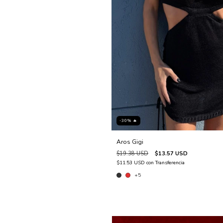
-30% 🔥
Aros Gigi
$19.38 USD
$13.57 USD
$11.53 USD
con
Transferencia
+5