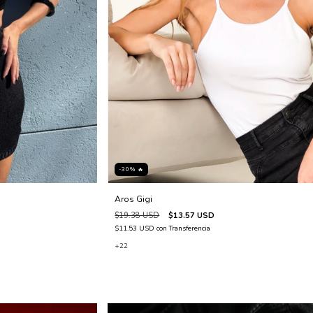
-30% 🔥
Aros Gigi
$19.38 USD
$13.57 USD
$11.53 USD
con
Transferencia
+22