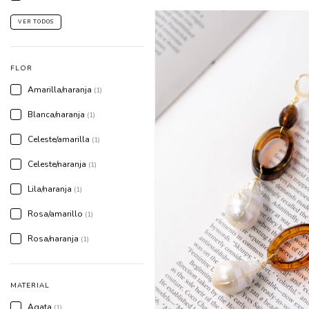
VER TODOS
FLOR
Amarilla/naranja
(1)
Blanca/naranja
(1)
Celeste/amarilla
(1)
Celeste/naranja
(1)
Lila/naranja
(1)
Rosa/amarillo
(1)
Rosa/naranja
(1)
MATERIAL
Agata
(1)