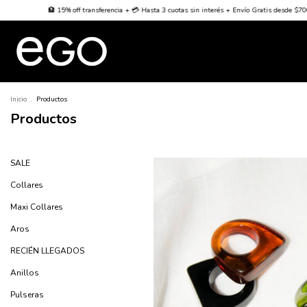
ta 3 cuotas sin interés + Envío Gratis desde $70000
🌐 Worldwide Shipping 🌐
🏦 15% of
Inicio
.
Productos
Productos
SALE
Collares
Maxi Collares
Aros
RECIÉN LLEGADOS
Anillos
Pulseras