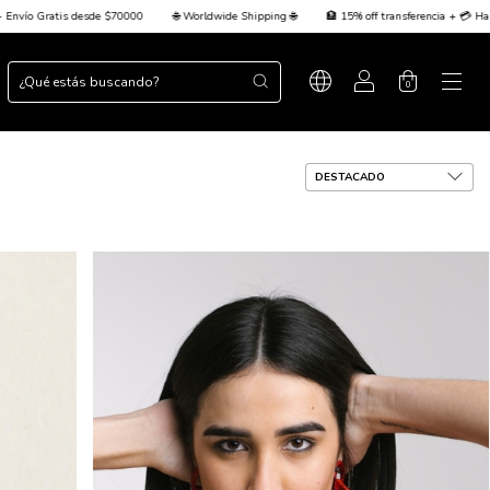
hipping 🌐
🏦 15% off transferencia + 💳 Hasta 3 cuotas sin interés + Envío Gratis desde $7
0