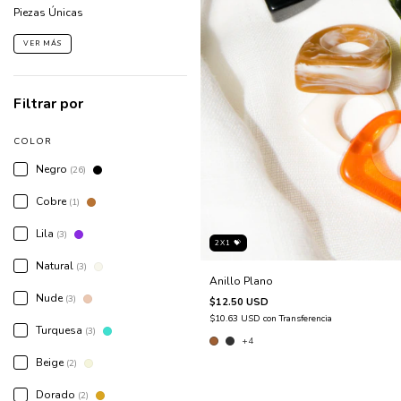
Piezas Únicas
VER MÁS
Filtrar por
COLOR
Negro
(26)
Cobre
(1)
Lila
(3)
2X1 💝
Natural
(3)
Anillo Plano
Nude
(3)
$12.50 USD
$10.63 USD
con
Transferencia
Turquesa
(3)
+4
Beige
(2)
Dorado
(2)