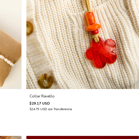
Collar Ravello
$29.17 USD
$24.79 USD
con
Transferencia