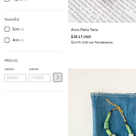
TAMAÑO
3cm
(1)
Aros Perla Terra
$29.17 USD
4cm
(1)
$24.79 USD
con
Transferencia
PRECIO
DESDE
HASTA