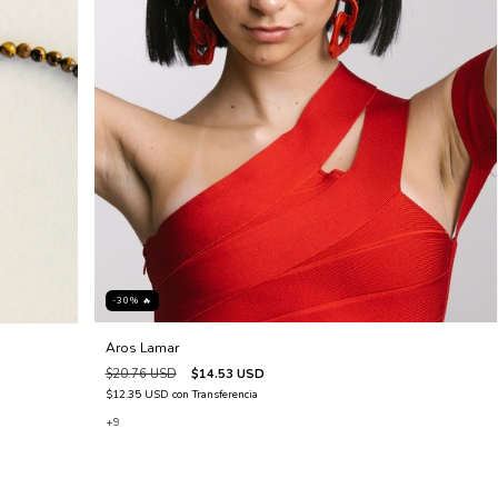
-30% 🔥
Aros Lamar
$20.76 USD
$14.53 USD
$12.35 USD
con
Transferencia
+9