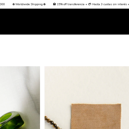
f transferencia + 💳 Hasta 3 cuotas sin interés + Envío Gratis desde $70000
🌐 Worldwide S