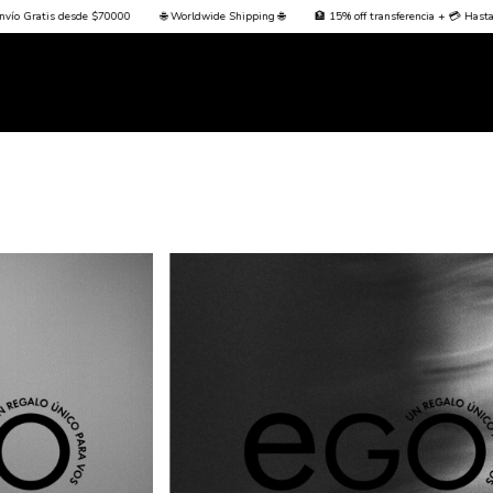
de $70000
🌐 Worldwide Shipping 🌐
🏦 15% off transferencia + 💳 Hasta 3 cuotas sin in