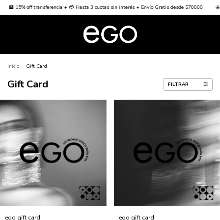
🏦 15% off transferencia + 💳 Hasta 3 cuotas sin interés + Envío Gratis desde $70000
🌐 
Inicio
.
Gift Card
Gift Card
FILTRAR
ego gift card
ego gift card