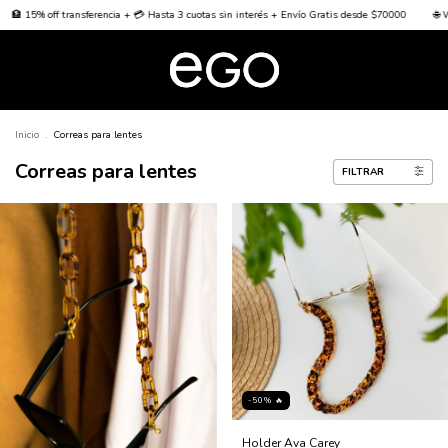
transferencia + 💳 Hasta 3 cuotas sin interés + Envío Gratis desde $70000
🌐 Worldwide Ship
Inicio
.
Correas para lentes
Correas para lentes
FILTRAR
-50% 🔥
Holder Ava Carey