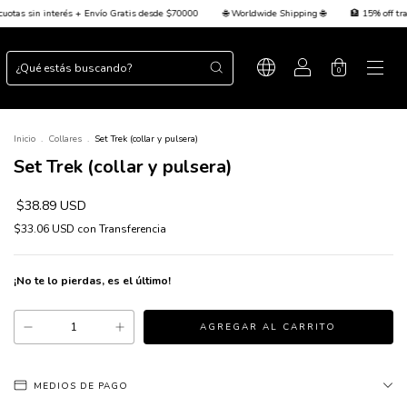
tis desde $70000
🌐 Worldwide Shipping 🌐
🏦 15% off transferencia + 💳 Hasta 3 cuotas
0
Inicio
.
Collares
.
Set Trek (collar y pulsera)
Set Trek (collar y pulsera)
$38.89 USD
$33.06 USD
con
Transferencia
¡No te lo pierdas, es el último!
MEDIOS DE PAGO