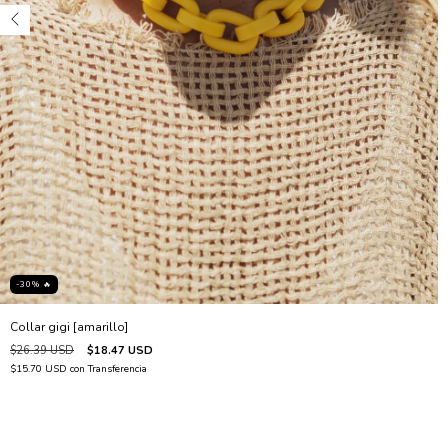
-30% 🔥
Collar gigi [amarillo]
$26.39 USD
$18.47 USD
$15.70 USD
con
Transferencia