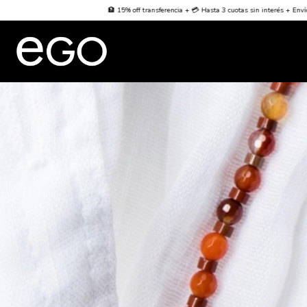
🏦 15% off transferencia + 💳 Hasta 3 cuotas sin interés + Envío Gratis desde $70000
🌐 