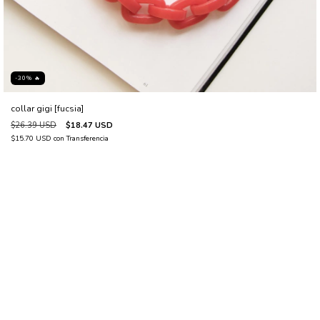
-30% 🔥
collar gigi [fucsia]
$26.39 USD
$18.47 USD
$15.70 USD
con
Transferencia