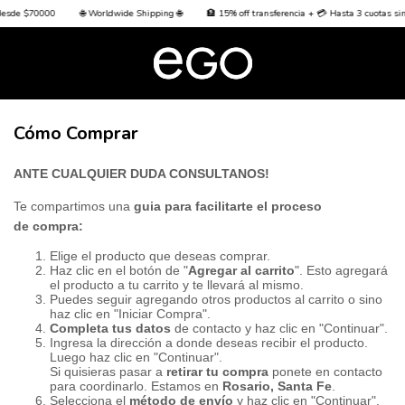
 desde $70000
🌐 Worldwide Shipping 🌐
🏦 15% off transferencia + 💳 Hasta 3 cuotas si
Cómo Comprar
ANTE CUALQUIER DUDA CONSULTANOS!
Te compartimos una
guia para facilitarte el proceso
de compra:
Elige el producto que deseas comprar.
Haz clic en el botón de "
Agregar al carrito
". Esto agregará
el producto a tu carrito y te llevará al mismo.
Puedes seguir agregando otros productos al carrito o sino
haz clic en "Iniciar Compra".
Completa tus datos
de contacto y haz clic en "Continuar".
Ingresa la dirección a donde deseas recibir el producto.
Luego haz clic en "Continuar".
Si quisieras pasar a
retirar tu compra
ponete en contacto
para coordinarlo. Estamos en
Rosario, Santa Fe
.
Selecciona el
método de envío
y haz clic en "Continuar".