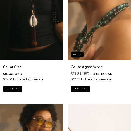
🔥-20%
Collar Agata Verde
Collar Gizo
$61.81 USD
$49.45 USD
$61.81 USD
$42.03 USD
con
Transferencia
$52.54 USD
con
Transferencia