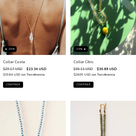
-15% 🔥
🔥-20%
Collar Cítric
Collar Costa
$36.11 USD
$30.69 USD
$29.17 USD
$23.34 USD
$26.09 USD
con
Transferencia
$19.84 USD
con
Transferencia