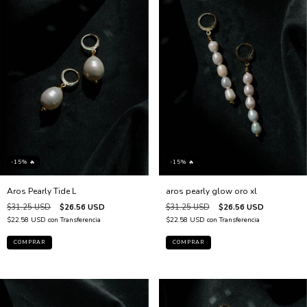
-15% 🔥
-15% 🔥
Aros Pearly Tide L
aros pearly glow oro xl
$31.25 USD
$26.56 USD
$31.25 USD
$26.56 USD
$22.58 USD
con
Transferencia
$22.58 USD
con
Transferencia