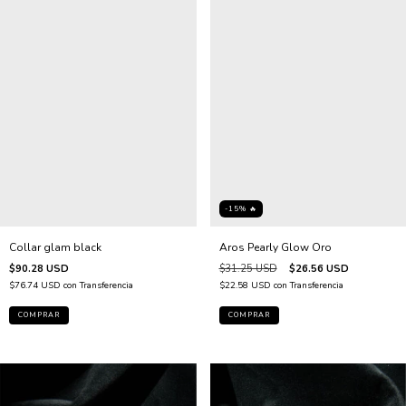
-15% 🔥
Collar glam black
Aros Pearly Glow Oro
$90.28 USD
$31.25 USD
$26.56 USD
$76.74 USD
con
Transferencia
$22.58 USD
con
Transferencia