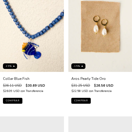
-15% 🔥
-15% 🔥
Collar Blue Fish
Aros Pearly Tide Oro
$36.11 USD
$30.69 USD
$31.25 USD
$26.56 USD
$26.09 USD
con
Transferencia
$22.58 USD
con
Transferencia