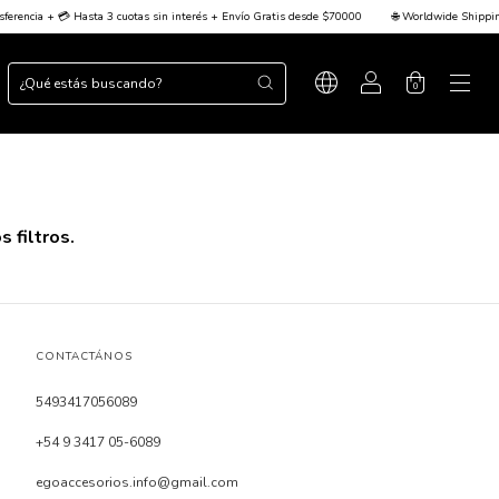
rencia + 💳 Hasta 3 cuotas sin interés + Envío Gratis desde $70000
🌐 Worldwide Shipping 
0
 filtros.
CONTACTÁNOS
5493417056089
+54 9 3417 05-6089
egoaccesorios.info@gmail.com