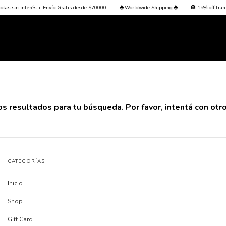
as sin interés + Envío Gratis desde $70000
🌐 Worldwide Shipping 🌐
🏦 15% off transfe
 resultados para tu búsqueda. Por favor, intentá con otros
CATEGORÍAS
Inicio
Shop
Gift Card