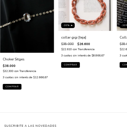
-30% 🔥
-30
collar gigi [teja]
Coll
$38.000
$26.600
$38.
$22.610
con
Transferencia
$22.
3
cuotas sin interés de
$8.866,67
3
cuo
Choker Sitges
$38.000
$32.300
con
Transferencia
3
cuotas sin interés de
$12.666,67
SUSCRIBITE A LAS NOVEDADES