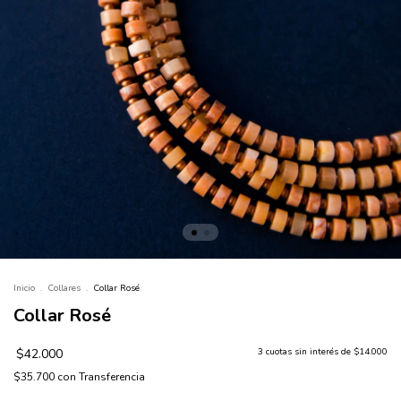
Inicio
.
Collares
.
Collar Rosé
Collar Rosé
$42.000
3
cuotas sin interés de
$14.000
$35.700
con
Transferencia