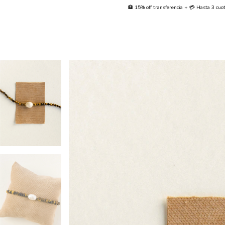
🏦 15% off transferencia + 💳 Hasta 3 cuotas sin interés + Envío Gratis d