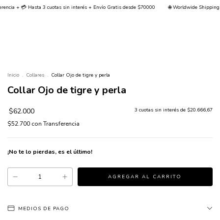
interés + Envío Gratis desde $70000
🌐 Worldwide Shipping 🌐
🏦 15% off transferencia
0
Inicio
.
Collares
.
Collar Ojo de tigre y perla
Collar Ojo de tigre y perla
$62.000
3
cuotas sin interés de
$20.666,67
$52.700
con
Transferencia
¡No te lo pierdas, es el último!
MEDIOS DE PAGO