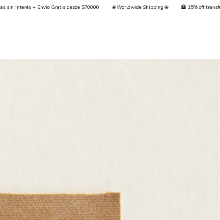
esde $70000
🌐 Worldwide Shipping 🌐
🏦 15% off transferencia + 💳 Hasta 3 cuotas sin 