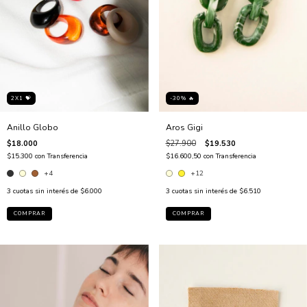
2X1 💝
-30% 🔥
Anillo Globo
Aros Gigi
$18.000
$27.900
$19.530
$15.300
con
Transferencia
$16.600,50
con
Transferencia
+4
+12
3
cuotas sin interés de
$6.000
3
cuotas sin interés de
$6.510
COMPRAR
COMPRAR