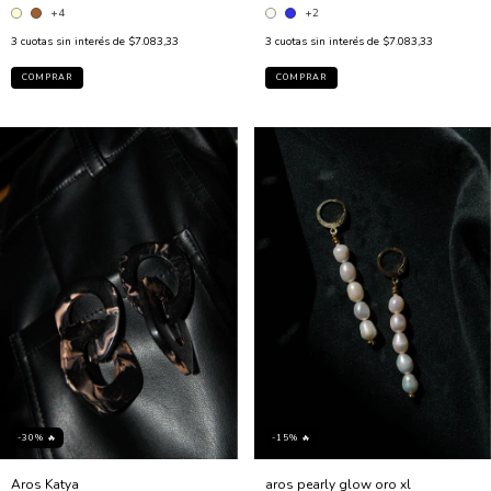
+4
+2
3
cuotas sin interés de
$7.083,33
3
cuotas sin interés de
$7.083,33
COMPRAR
COMPRAR
-15% 🔥
-30% 🔥
aros pearly glow oro xl
Aros Katya