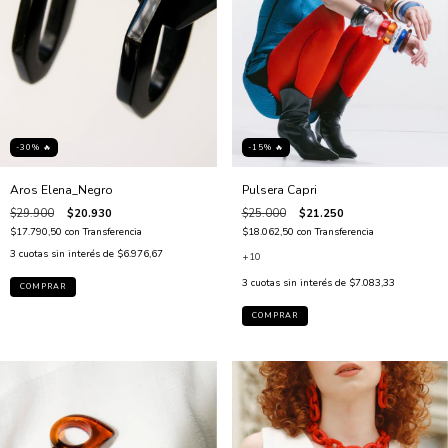
-15% 🔥
-30% 🔥
Pulsera Capri
Aros Elena_Negro
$25.000
$21.250
$29.900
$20.930
$18.062,50
con
Transferencia
$17.790,50
con
Transferencia
3
cuotas sin interés de
$6.976,67
+10
3
cuotas sin interés de
$7.083,33
COMPRAR