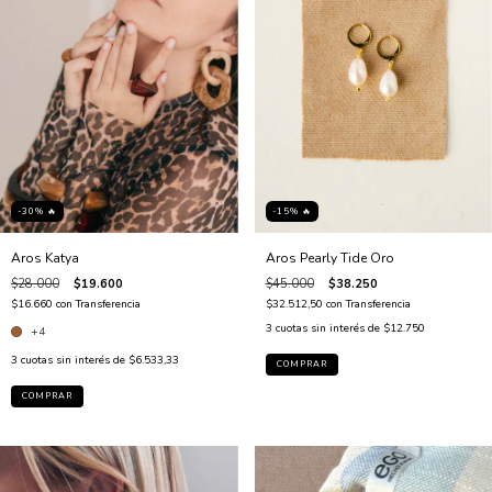
-30% 🔥
-15% 🔥
Aros Katya
Aros Pearly Tide Oro
$28.000
$19.600
$45.000
$38.250
$16.660
con
Transferencia
$32.512,50
con
Transferencia
3
cuotas sin interés de
$12.750
+4
3
cuotas sin interés de
$6.533,33
COMPRAR