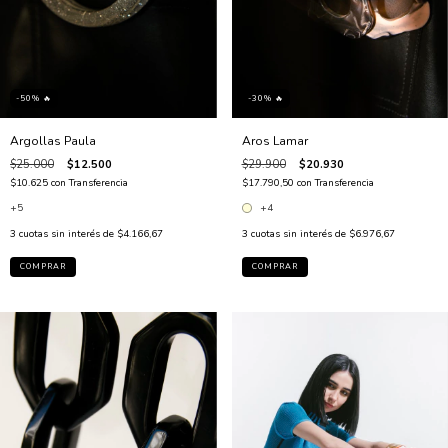
-50% 🔥
-30% 🔥
Argollas Paula
Aros Lamar
$25.000
$12.500
$29.900
$20.930
$10.625
con
Transferencia
$17.790,50
con
Transferencia
+5
+4
3
cuotas sin interés de
$4.166,67
3
cuotas sin interés de
$6.976,67
COMPRAR
COMPRAR