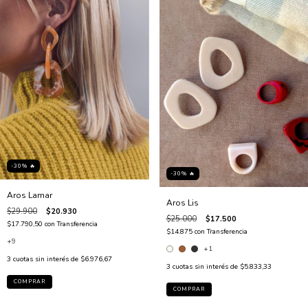
-30% 🔥
-30% 🔥
Aros Lamar
Aros Lis
$29.900
$20.930
$25.000
$17.500
$17.790,50
con
Transferencia
$14.875
con
Transferencia
+9
+1
3
cuotas sin interés de
$6.976,67
3
cuotas sin interés de
$5.833,33
COMPRAR
COMPRAR