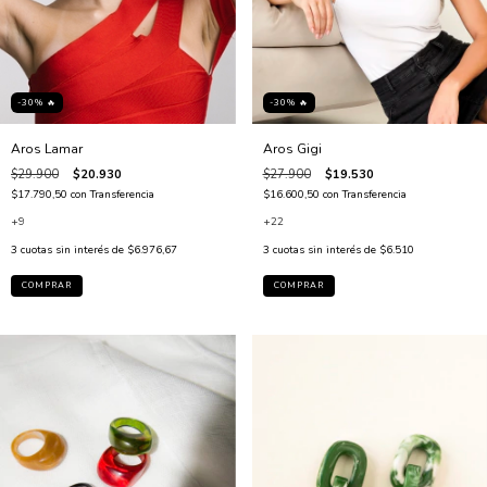
-30% 🔥
-30% 🔥
Aros Lamar
Aros Gigi
$29.900
$20.930
$27.900
$19.530
$17.790,50
con
Transferencia
$16.600,50
con
Transferencia
+9
+22
3
cuotas sin interés de
$6.976,67
3
cuotas sin interés de
$6.510
COMPRAR
COMPRAR