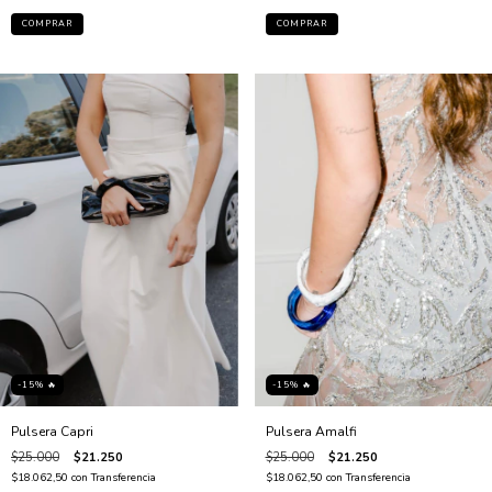
COMPRAR
COMPRAR
-15% 🔥
-15% 🔥
Pulsera Capri
Pulsera Amalfi
$25.000
$21.250
$25.000
$21.250
$18.062,50
con
Transferencia
$18.062,50
con
Transferencia