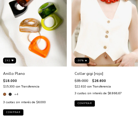
-30% 🔥
2X1 💝
Collar gigi [rojo]
Anillo Plano
$38.000
$26.600
$18.000
$22.610
con
Transferencia
$15.300
con
Transferencia
3
cuotas sin interés de
$8.866,67
+4
3
cuotas sin interés de
$6.000
COMPRAR