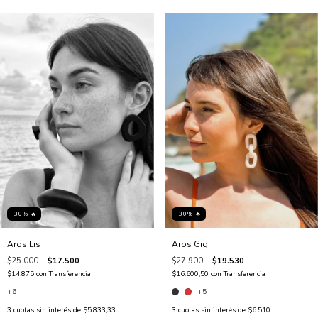
-30% 🔥
-30% 🔥
Aros Gigi
Aros Lis
$27.900
$19.530
$25.000
$17.500
$16.600,50
con
Transferencia
$14.875
con
Transferencia
+5
+6
3
cuotas sin interés de
$6.510
3
cuotas sin interés de
$5.833,33