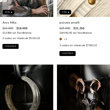
-15% 🔥
-50% 🔥
pulsera amalfi
Aros Mika
$25.000
$21.250
$32.000
$16.000
$18.062,50
con
Transferencia
$13.600
con
Transferencia
3
cuotas sin interés de
$5.333,33
+4
3
cuotas sin interés de
$7.083,33
COMPRAR