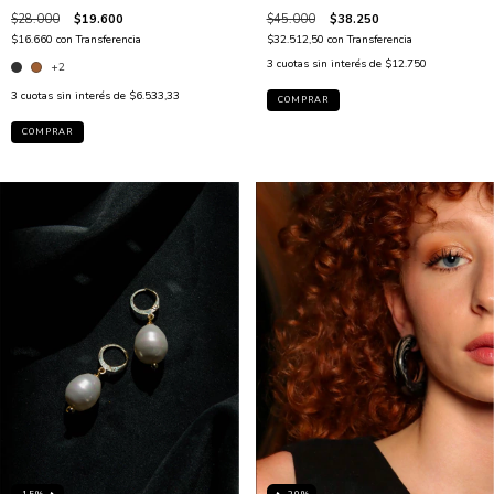
$45.000
$38.250
$28.000
$19.600
$32.512,50
con
Transferencia
$16.660
con
Transferencia
3
cuotas sin interés de
$12.750
+2
3
cuotas sin interés de
$6.533,33
COMPRAR