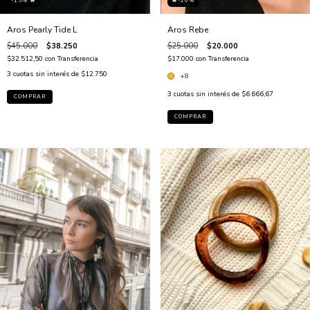
-15% 🔥
🔥-20%
Aros Pearly Tide L
Aros Rebe
$45.000
$38.250
$25.000
$20.000
$32.512,50
con
Transferencia
$17.000
con
Transferencia
3
cuotas sin interés de
$12.750
+8
3
cuotas sin interés de
$6.666,67
COMPRAR