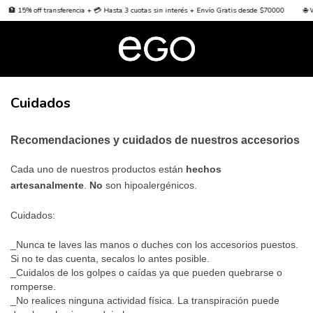
🏦 15% off transferencia + 💳 Hasta 3 cuotas sin interés + Envío Gratis desde $70000
🌐 W
Cuidados
Recomendaciones y cuidados de nuestros accesorios
Cada uno de nuestros productos están
hechos
artesanalmente
.
No
son hipoalergénicos.
Cuidados:
_Nunca te laves las manos o duches con los accesorios puestos.
Si no te das cuenta, secalos lo antes posible.
_
Cuidalos de los golpes o caídas ya que pueden quebrarse o
romperse.
_No realices ninguna actividad física. La transpiración puede