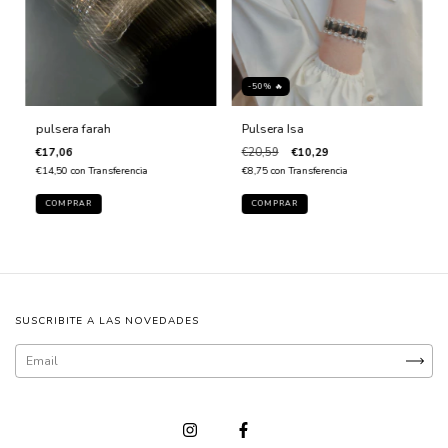
-50% 🔥
Pulsera Isa
pulsera farah
€20,59
€10,29
€17,06
€8,75
con
Transferencia
€14,50
con
Transferencia
SUSCRIBITE A LAS NOVEDADES