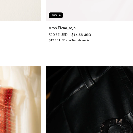
-30% 🔥
Aros Elena_rojo
$20.76 USD
$14.53 USD
$12.35 USD
con
Transferencia