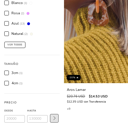
Blanco
(1)
Rosa
(2)
Azul
(13)
Natural
(2)
VER TODOS
TAMAÑO
3cm
(1)
-30% 🔥
4cm
(1)
Aros Lamar
$20.76 USD
$14.53 USD
$12.35 USD
con
Transferencia
PRECIO
+9
DESDE
HASTA