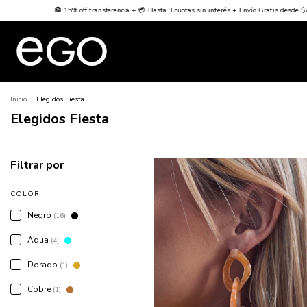
cia + 💳 Hasta 3 cuotas sin interés + Envío Gratis desde $70000
🌐 Worldwide Shipping 🌐
Inicio
.
Elegidos Fiesta
Elegidos Fiesta
Filtrar por
COLOR
Negro
(16)
Aqua
(4)
Dorado
(1)
Cobre
(1)