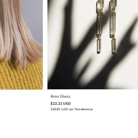
Aros Glass
$22.22 USD
$18.89 USD
con
Transferencia