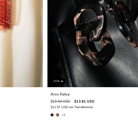
-30% 🔥
Aros Katya
$19.44 USD
$13.61 USD
$11.57 USD
con
Transferencia
+2