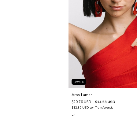
-30% 🔥
Aros Lamar
$20.76 USD
$14.53 USD
$12.35 USD
con
Transferencia
+9