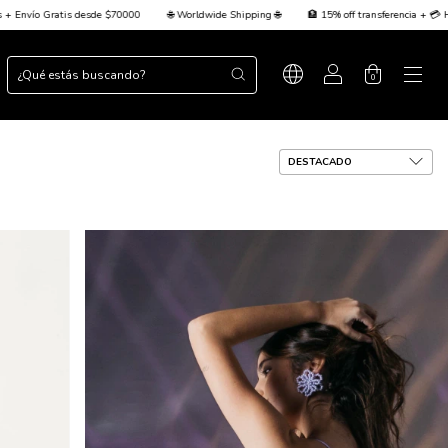
 Worldwide Shipping 🌐
🏦 15% off transferencia + 💳 Hasta 3 cuotas sin interés + Envío Gr
0