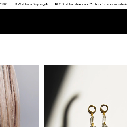
🏦 15% off transferencia + 💳 Hasta 3 cuotas sin interés + Envío Gratis desde $70000
🌐