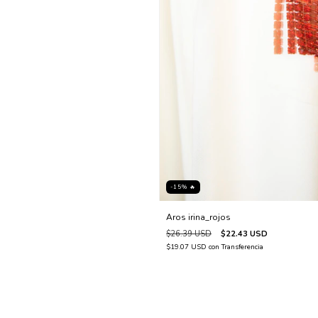
-15% 🔥
Aros irina_rojos
$26.39 USD
$22.43 USD
$19.07 USD
con
Transferencia