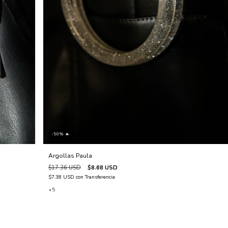
-50% 🔥
Argollas Paula
$17.36 USD
$8.68 USD
$7.38 USD
con
Transferencia
+5