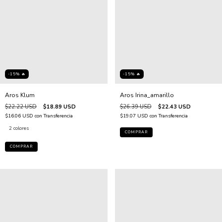
-15% 🔥
-15% 🔥
Aros Irina_amarillo
Aros Klum
$26.39 USD
$22.43 USD
$22.22 USD
$18.89 USD
$19.07 USD
con
Transferencia
$16.06 USD
con
Transferencia
2 colores
COMPRAR