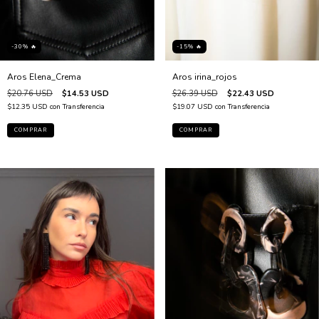
-30% 🔥
-15% 🔥
Aros Elena_Crema
Aros irina_rojos
$20.76 USD
$14.53 USD
$26.39 USD
$22.43 USD
$12.35 USD
con
Transferencia
$19.07 USD
con
Transferencia