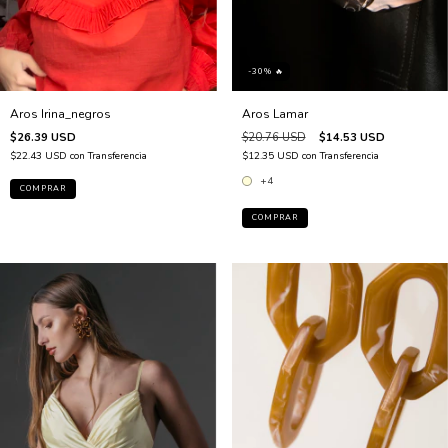
-30% 🔥
Aros Irina_negros
Aros Lamar
$26.39 USD
$20.76 USD
$14.53 USD
$22.43 USD
con
Transferencia
$12.35 USD
con
Transferencia
+4
COMPRAR