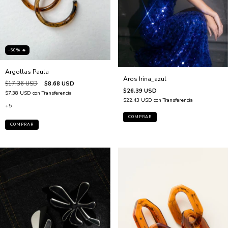
-50% 🔥
Argollas Paula
Aros Irina_azul
$17.36 USD
$8.68 USD
$26.39 USD
$7.38 USD
con
Transferencia
$22.43 USD
con
Transferencia
+5
COMPRAR