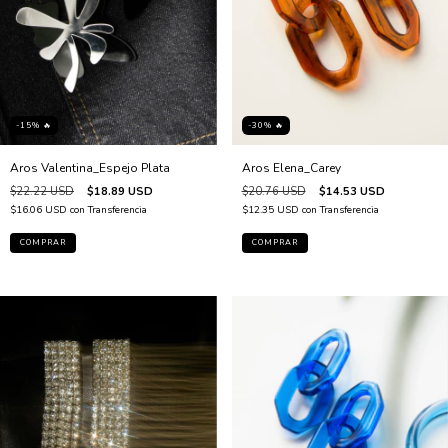
-30% 🔥
-15% 🔥
Aros Elena_Carey
Aros Valentina_Espejo Plata
$20.76 USD
$14.53 USD
$22.22 USD
$18.89 USD
$12.35 USD
con
Transferencia
$16.06 USD
con
Transferencia