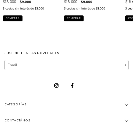
$18.000
$9.000
$18.000
$9.000
$18.
3
cuotas sin interés de
$3.000
3
cuotas sin interés de
$3.000
3
cuo
SUSCRIBITE A LAS NOVEDADES
CATEGORÍAS
CONTACTÁNOS