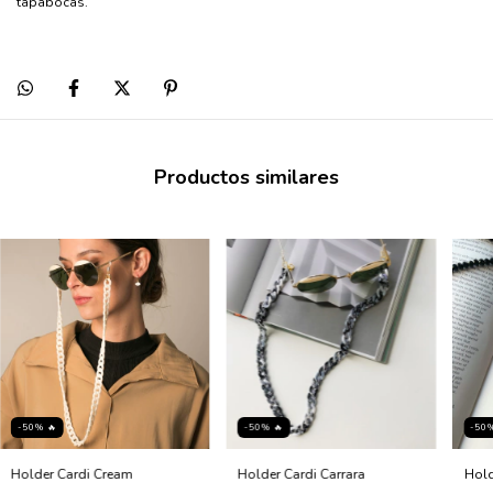
tapabocas.
Productos similares
-50% 🔥
-50% 🔥
-50
Holder Cardi Cream
Holder Cardi Carrara
Hold