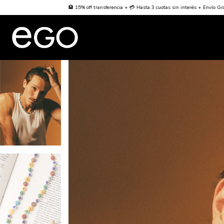
 15% off transferencia + 💳 Hasta 3 cuotas sin interés + Envío Gratis desde $70000
🌐 World