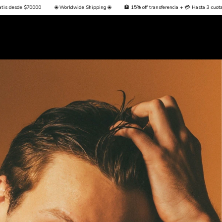
wide Shipping 🌐
🏦 15% off transferencia + 💳 Hasta 3 cuotas sin interés + Envío Gratis d