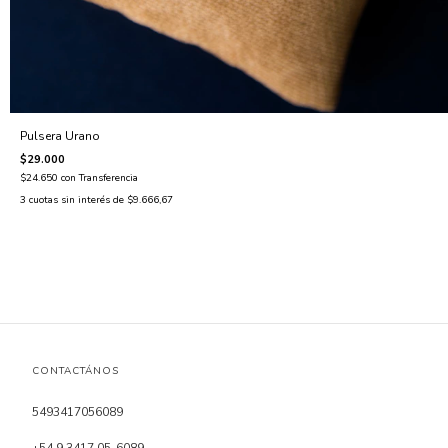
Pulsera Urano
$29.000
$24.650
con
Transferencia
3
cuotas sin interés de
$9.666,67
CONTACTÁNOS
5493417056089
+54 9 3417 05-6089