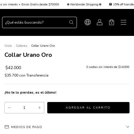
esde $70000
🌐 Worldwide Shipping 🌐
🏦 15% off transferencia + 💳 Hasta 3 cuotas sin 
0
Inicio
.
Collares
.
Collar Urano Oro
Collar Urano Oro
$42.000
3
cuotas sin interés de
$14.000
$35.700
con
Transferencia
¡No te lo pierdas, es el último!
MEDIOS DE PAGO