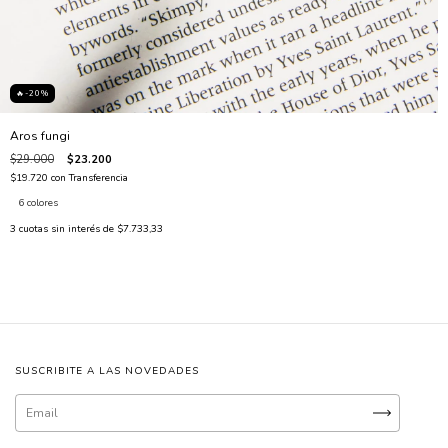
🔥-20%
Aros fungi
$29.000
$23.200
$19.720
con
Transferencia
6 colores
3
cuotas sin interés de
$7.733,33
SUSCRIBITE A LAS NOVEDADES