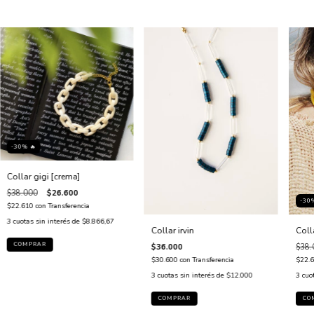
-30% 🔥
Collar gigi [crema]
$38.000
$26.600
-30
$22.610
con
Transferencia
3
cuotas sin interés de
$8.866,67
Coll
Collar irvin
$38.
$36.000
$22.
$30.600
con
Transferencia
3
cuo
3
cuotas sin interés de
$12.000
COMPRAR