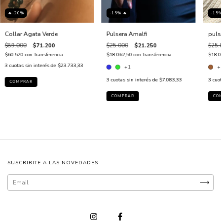
🔥-20%
-15% 🔥
-15
Collar Agata Verde
Pulsera Amalfi
puls
$89.000
$71.200
$25.000
$21.250
$25.
$60.520
con
Transferencia
$18.062,50
con
Transferencia
$18.
3
cuotas sin interés de
$23.733,33
+1
+
3
cuotas sin interés de
$7.083,33
3
cuo
COMPRAR
CO
SUSCRIBITE A LAS NOVEDADES