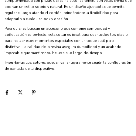
complementada con piezas de resina color caramelo con vetas crema que
aportan un estilo sobrio y natural. Es un diseño ajustable que permite
regular el largo atando el cordón, brindándote la flexibilidad para
adaptarlo a cualquier look y ocasión.
Para quienes buscan un accesorio que combine comodidad y
sofisticación es perfecto, este collar es ideal para usar todos los días o
para realzar esos momentos especiales con un toque sutil pero
distintivo. La calidad de la resina asegura durabilidad y un acabado
impecable que mantiene su belleza a lo largo del tiempo.
Importante:
Los colores pueden variar ligeramente según la configuración
de pantalla de tu dispositivo.