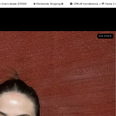
e Shipping 🌐
🏦 15% off transferencia + 💳 Hasta 3 cuotas sin interés + Envío Gratis desd
SIN STOCK