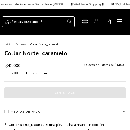
e $70000
🌐 Worldwide Shipping 🌐
🏦 15% off transferencia + 💳 Hasta 3 cuotas sin int
0
Inicio
.
Collares
.
Collar Norte_caramelo
Collar Norte_caramelo
$42.000
3
cuotas sin interés de
$14.000
$35.700
con
Transferencia
MEDIOS DE PAGO
El
Collar Norte_Natural
es una piez hecha a mano en cordón,