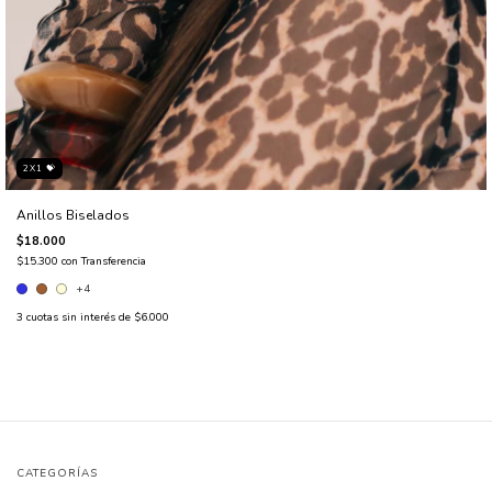
2X1 💝
Anillos Biselados
$18.000
$15.300
con
Transferencia
+4
3
cuotas sin interés de
$6.000
CATEGORÍAS