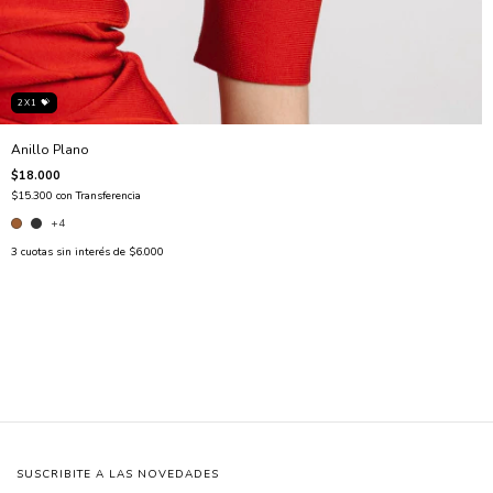
2X1 💝
Anillo Plano
$18.000
$15.300
con
Transferencia
+4
3
cuotas sin interés de
$6.000
SUSCRIBITE A LAS NOVEDADES