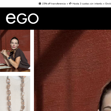
 off transferencia + 💳 Hasta 3 cuotas sin interés + Envío Gratis desde $70000
🌐 Worldwid