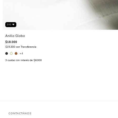
2X1 💝
Anillo Globo
$18.000
$15.300
con
Transferencia
+4
3
cuotas sin interés de
$6.000
CONTACTÁNOS