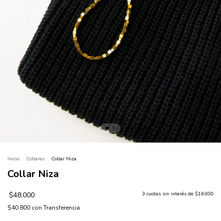
Inicio
.
Collares
.
Collar Niza
Collar Niza
$48.000
3
cuotas sin interés de
$16.000
$40.800
con
Transferencia