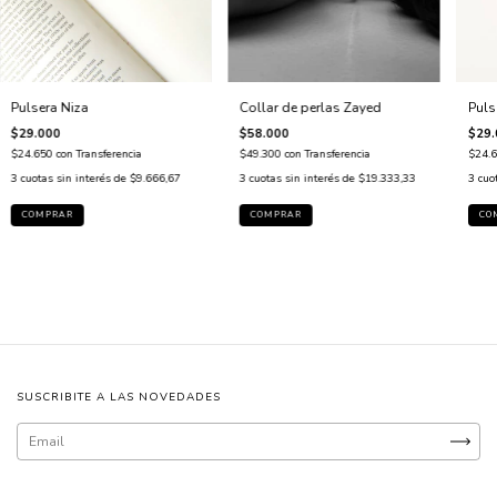
Pulsera Niza
Puls
Collar de perlas Zayed
$29.000
$29.
$58.000
$24.650
con
Transferencia
$24.
$49.300
con
Transferencia
3
cuotas sin interés de
$9.666,67
3
cuo
3
cuotas sin interés de
$19.333,33
SUSCRIBITE A LAS NOVEDADES