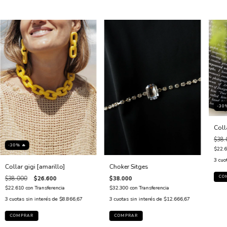
-30
Coll
$38.
-30% 🔥
$22.
3
cuo
Collar gigi [amarillo]
Choker Sitges
$38.000
$26.600
$38.000
$22.610
con
Transferencia
$32.300
con
Transferencia
3
cuotas sin interés de
$8.866,67
3
cuotas sin interés de
$12.666,67