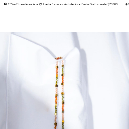
 15% off transferencia + 💳 Hasta 3 cuotas sin interés + Envío Gratis desde $70000
🌐 Wor