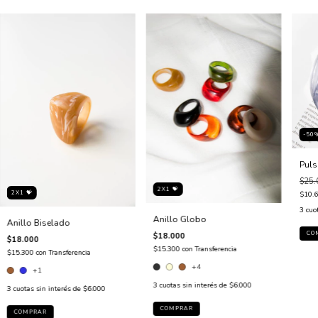
-50
Puls
$25.
2X1 💝
2X1 💝
$10.
3
cuo
Anillo Globo
Anillo Biselado
$18.000
$18.000
$15.300
con
Transferencia
$15.300
con
Transferencia
+4
+1
3
cuotas sin interés de
$6.000
3
cuotas sin interés de
$6.000
COMPRAR
COMPRAR