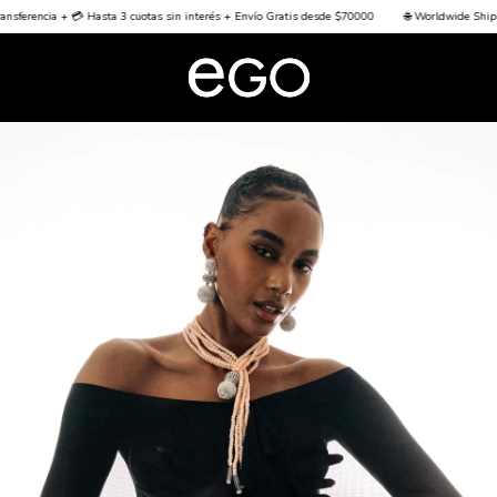
sferencia + 💳 Hasta 3 cuotas sin interés + Envío Gratis desde $70000
🌐 Worldwide Shippin