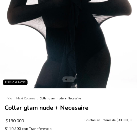
ENVÍO GRATIS
Inicio
.
Maxi Collares
.
Collar glam nude + Necesaire
Collar glam nude + Necesaire
$130.000
3
cuotas sin interés de
$43.333,33
$110.500
con
Transferencia