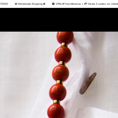
 🌐
🏦 15% off transferencia + 💳 Hasta 3 cuotas sin interés + Envío Gratis desde $70000