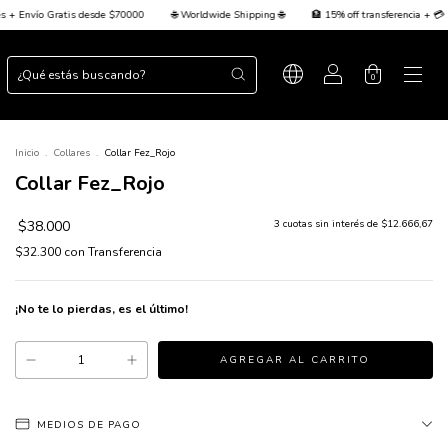
🌐 Worldwide Shipping 🌐
🏦 15% off transferencia + 💳 Hasta 3 cuotas sin interés + Env
0
Inicio
.
Collares
.
Collar Fez_Rojo
Collar Fez_Rojo
$38.000
3
cuotas sin interés de
$12.666,67
$32.300
con
Transferencia
¡No te lo pierdas, es el último!
MEDIOS DE PAGO