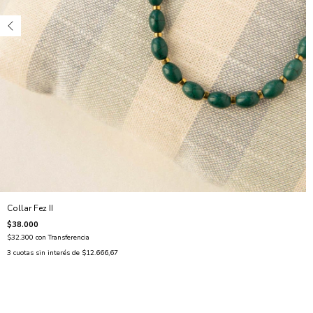
Collar Fez II
$38.000
$32.300
con
Transferencia
3
cuotas sin interés de
$12.666,67