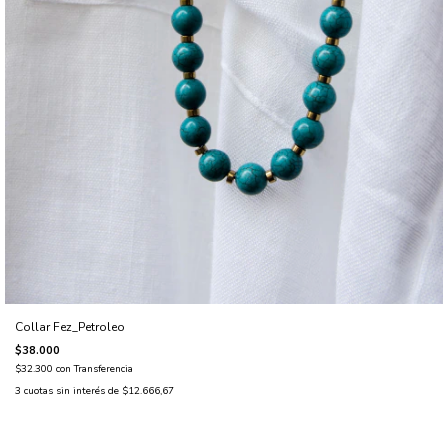
Collar Fez_Petroleo
$38.000
$32.300
con
Transferencia
3
cuotas sin interés de
$12.666,67