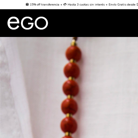
ferencia + 💳 Hasta 3 cuotas sin interés + Envío Gratis desde $70000
🌐 Worldwide Shipping