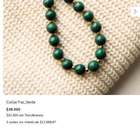
Collar Fez_Verde
$38.000
$32.300
con
Transferencia
3
cuotas sin interés de
$12.666,67