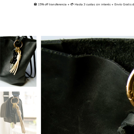
🏦 15% off transferencia + 💳 Hasta 3 cuotas sin interés + Envío Gratis desde $70000
🌐