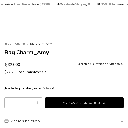
atis desde $70000
🌐 Worldwide Shipping 🌐
🏦 15% off transferencia + 💳 Hasta 3 cuota
0
Inicio
.
Charms
.
Bag Charm_Amy
Bag Charm_Amy
$32.000
3
cuotas sin interés de
$10.666,67
$27.200
con
Transferencia
¡No te lo pierdas, es el último!
MEDIOS DE PAGO