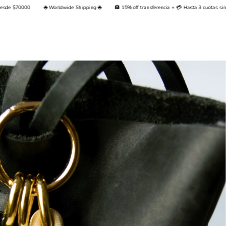
 Worldwide Shipping 🌐
🏦 15% off transferencia + 💳 Hasta 3 cuotas sin interés + Envío Gr