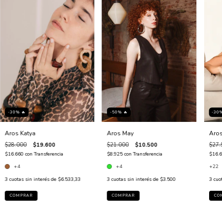
-30% 🔥
-50% 🔥
-30
Aros Katya
Aros May
Aros
$28.000
$19.600
$21.000
$10.500
$27.
$16.660
con
Transferencia
$8.925
con
Transferencia
$16.
+4
+4
+22
3
cuotas sin interés de
$6.533,33
3
cuotas sin interés de
$3.500
3
cuo
COMPRAR
COMPRAR
CO