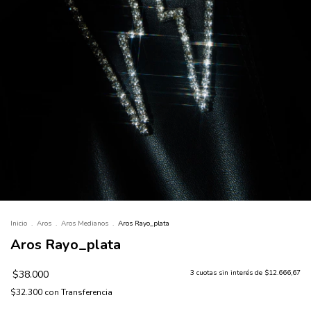
Inicio
.
Aros
.
Aros Medianos
.
Aros Rayo_plata
Aros Rayo_plata
$38.000
3
cuotas sin interés de
$12.666,67
$32.300
con
Transferencia