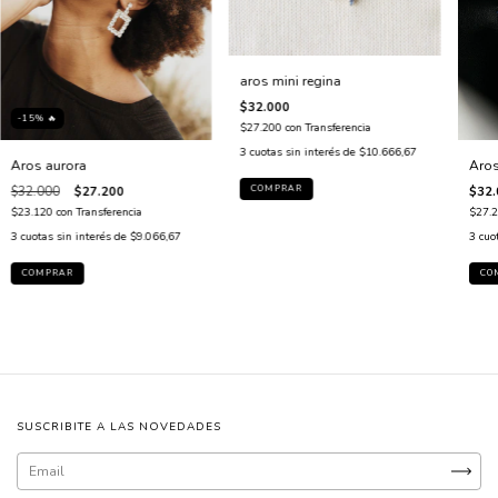
aros mini regina
$32.000
-15% 🔥
$27.200
con
Transferencia
3
cuotas sin interés de
$10.666,67
Aros aurora
Aros
$32.000
$27.200
$32.
$23.120
con
Transferencia
$27.
3
cuotas sin interés de
$9.066,67
3
cuo
SUSCRIBITE A LAS NOVEDADES