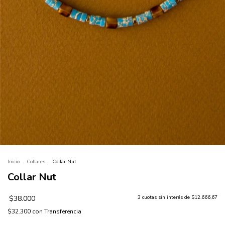
Inicio
.
Collares
.
Collar Nut
Collar Nut
$38.000
3
cuotas sin interés de
$12.666,67
$32.300
con
Transferencia