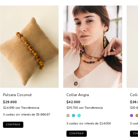
Collar Angra
Pulsera Coconut
Coll
$42.000
$29.000
$36.
$35.700
con
Transferencia
$24.650
con
Transferencia
$30.
3
cuotas sin interés de
$9.666,67
3
cuotas sin interés de
$14.000
3
cuo
COMPRAR
CO