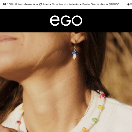
ansferencia + 💳 Hasta 3 cuotas sin interés + Envío Gratis desde $70000
🌐 Worldwide Shipp