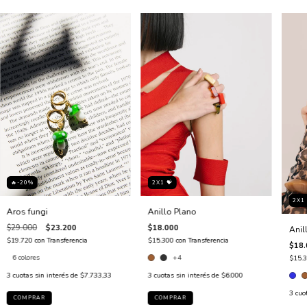
🔥-20%
2X1 💝
2X1 
Aros fungi
Anillo Plano
$29.000
$23.200
$18.000
Anil
$19.720
con
Transferencia
$15.300
con
Transferencia
$18.
6 colores
+4
$15.
3
cuotas sin interés de
$7.733,33
3
cuotas sin interés de
$6.000
3
cuo
COMPRAR
COMPRAR