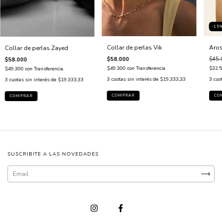
-15
Collar de perlas Vik
Aros
Collar de perlas Zayed
$58.000
$45.
$58.000
$49.300
con
Transferencia
$32.
$49.300
con
Transferencia
3
cuotas sin interés de
$19.333,33
3
cuo
3
cuotas sin interés de
$19.333,33
SUSCRIBITE A LAS NOVEDADES