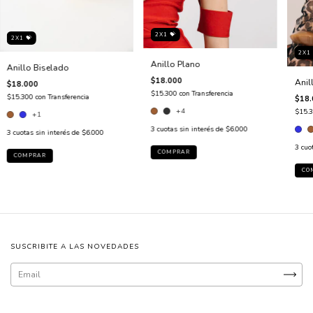
2X1 💝
2X1 💝
2X1 
Anillo Plano
Anillo Biselado
$18.000
Anil
$18.000
$15.300
con
Transferencia
$15.300
con
Transferencia
$18.
+4
$15.
+1
3
cuotas sin interés de
$6.000
3
cuotas sin interés de
$6.000
3
cuo
COMPRAR
COMPRAR
CO
SUSCRIBITE A LAS NOVEDADES