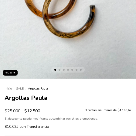
-50% 🔥
Inicio
.
SALE
.
Argollas Paula
Argollas Paula
$25.000
$12.500
3
cuotas sin interés de
$4.166,67
El descuento puede modificarse al combinar con otras promociones.
$10.625
con
Transferencia