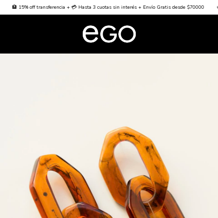
off transferencia + 💳 Hasta 3 cuotas sin interés + Envío Gratis desde $70000
🌐 Worldwide