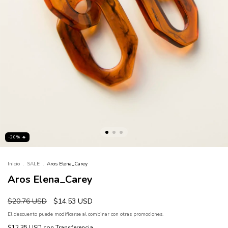
-30% 🔥
Inicio
.
SALE
.
Aros Elena_Carey
Aros Elena_Carey
$20.76 USD
$14.53 USD
El descuento puede modificarse al combinar con otras promociones.
$12.35 USD
con
Transferencia