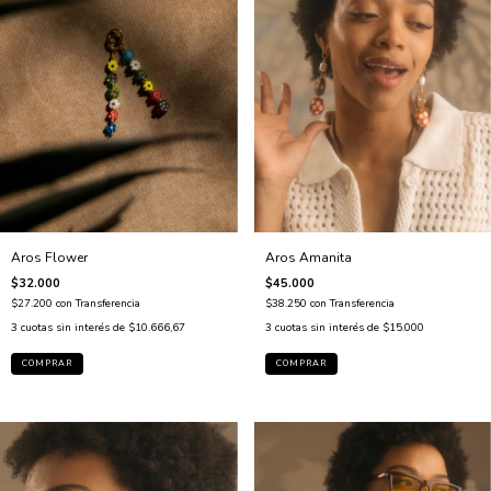
Aros Amanita
Aros Flower
$45.000
$32.000
$38.250
con
Transferencia
$27.200
con
Transferencia
3
cuotas sin interés de
$15.000
3
cuotas sin interés de
$10.666,67