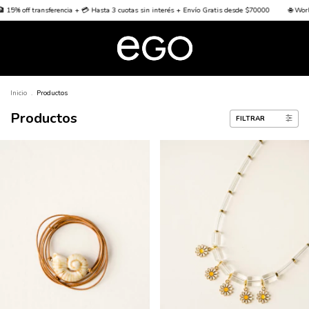
erencia + 💳 Hasta 3 cuotas sin interés + Envío Gratis desde $70000
🌐 Worldwide Shipping 
Inicio
.
Productos
Productos
FILTRAR